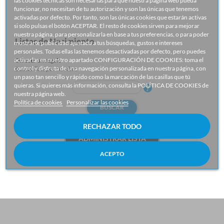
las cookies técnicas son necesarias para que nuestra página web pueda
funcionar, no necesitan de tu autorización y son las únicas que tenemos
activadas por defecto. Por tanto, son las únicas cookies que estarán activas
si solo pulsas el botón ACEPTAR. El resto de cookies sirven para mejorar
nuestra página, para personalizarla en base a tus preferencias, o para poder
Listas de Nacimiento
mostrarte publicidad ajustada a tus búsquedas, gustos e intereses
personales. Todas ellas las tenemos desactivadas por defecto, pero puedes
activarlas en nuestro apartado CONFIGURACIÓN DE COOKIES: toma el
Ofrecer un regalo
control y disfruta de una navegación personalizada en nuestra página, con
Buscar lista por nombre
un paso tan sencillo y rápido como la marcación de las casillas que tú
quieras. Si quieres más información, consulta la POLÍTICA DE COOKIES de
nuestra página web.
Política de cookies
Personalizar las cookies
BUSCAR
RECHAZAR TODO
ADMINISTRAR LISTA
ACEPTO