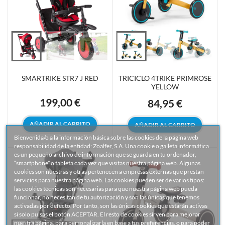
SMARTRIKE STR7 J RED
TRICICLO 4TRIKE PRIMROSE
YELLOW
199,00 €
84,95 €
Precio
Precio
AÑADIR AL CARRITO
AÑADIR AL CARRITO
Bienvenida/o a la información básica sobre las cookies de la página web
responsabilidad de la entidad: Zoalfer, S.A. Una cookie o galleta informática
es un pequeño archivo de información que se guarda en tu ordenador,
“smartphone” o tableta cada vez que visitas nuestra página web. Algunas
cookies son nuestras y otras pertenecen a empresas externas que prestan
servicios para nuestra página web. Las cookies pueden ser de varios tipos:
las cookies técnicas son necesarias para que nuestra página web pueda
funcionar, no necesitan de tu autorización y son las únicas que tenemos
activadas por defecto. Por tanto, son las únicas cookies que estarán activas
si solo pulsas el botón ACEPTAR. El resto de cookies sirven para mejorar
nuestra página, para personalizarla en base a tus preferencias, o para poder