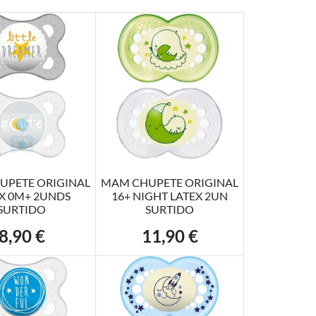
R AL CARRITO
AÑADIR AL CARRITO
UPETE ORIGINAL
MAM CHUPETE ORIGINAL
X 0M+ 2UNDS
16+ NIGHT LATEX 2UN
SURTIDO
SURTIDO
8,90 €
11,90 €
Precio
Precio