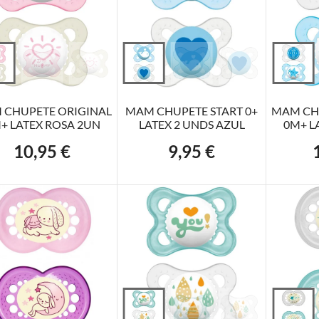
ÑADIR AL CARRITO
AÑADIR AL CARRITO
AÑADI
 CHUPETE ORIGINAL
MAM CHUPETE START 0+
MAM CH
+ LATEX ROSA 2UN
LATEX 2 UNDS AZUL
0M+ L
10,95 €
9,95 €
Precio
Precio
P
ÑADIR AL CARRITO
AÑADIR AL CARRITO
AÑADI