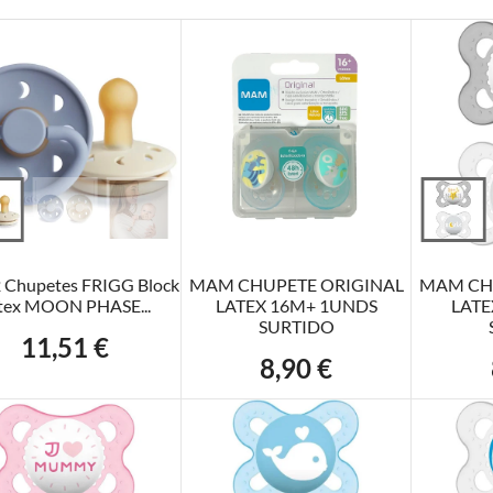
ÑADIR AL CARRITO
AÑADIR AL CARRITO
AÑADI
2 Chupetes FRIGG Block
MAM CHUPETE ORIGINAL
MAM CH
tex MOON PHASE...
LATEX 16M+ 1UNDS
LATE
SURTIDO
11,51 €
Precio
8,90 €
Precio