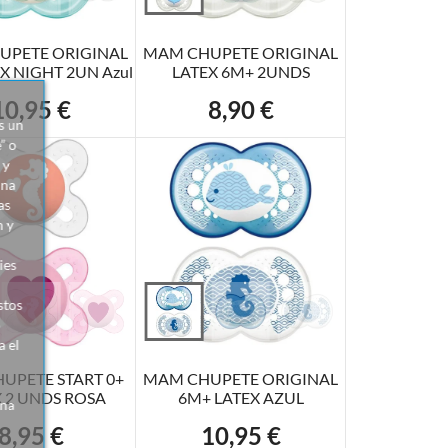
UPETE ORIGINAL
MAM CHUPETE ORIGINAL
X NIGHT 2UN Azul
LATEX 6M+ 2UNDS
10,95 €
8,90 €
recio
Precio
s un
” o
 y
ina
as
n y
ies
R AL CARRITO
AÑADIR AL CARRITO
stos
o
 el
UPETE START 0+
MAM CHUPETE ORIGINAL
 2 UNDS ROSA
6M+ LATEX AZUL
ina
8,95 €
10,95 €
Precio
Precio