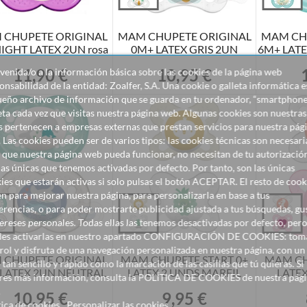
 CHUPETE ORIGINAL
MAM CHUPETE ORIGINAL
MAM CH
NIGHT LATEX 2UN rosa
0M+ LATEX GRIS 2UN
6M+ LATE
11,90 €
10,95 €
venida/o a la información básica sobre las cookies de la página web
Precio
Precio
P
onsabilidad de la entidad: Zoalfer, S.A. Una cookie o galleta informática e
eño archivo de información que se guarda en tu ordenador, “smartphone
eta cada vez que visitas nuestra página web. Algunas cookies son nuestras
s pertenecen a empresas externas que prestan servicios para nuestra pág
 Las cookies pueden ser de varios tipos: las cookies técnicas son necesari
 que nuestra página web pueda funcionar, no necesitan de tu autorizació
las únicas que tenemos activadas por defecto. Por tanto, son las únicas
ies que estarán activas si solo pulsas el botón ACEPTAR. El resto de cook
en para mejorar nuestra página, para personalizarla en base a tus
ÑADIR AL CARRITO
AÑADIR AL CARRITO
AÑADI
erencias, o para poder mostrarte publicidad ajustada a tus búsquedas, gu
tereses personales. Todas ellas las tenemos desactivadas por defecto, per
es activarlas en nuestro apartado CONFIGURACIÓN DE COOKIES: toma
rol y disfruta de una navegación personalizada en nuestra página, con un
 CHUPETE ORIGINAL
MAM CHUPETE START 0+
MAM CH
 tan sencillo y rápido como la marcación de las casillas que tú quieras. Si
LATEX 2UN NEUTRAL
LATEX 2 UNDS MARFIL
LATEX
res más información, consulta la POLÍTICA DE COOKIES de nuestra pág
.
10,95 €
9,95 €
Precio
Precio
tica de cookies
Personalizar las cookies