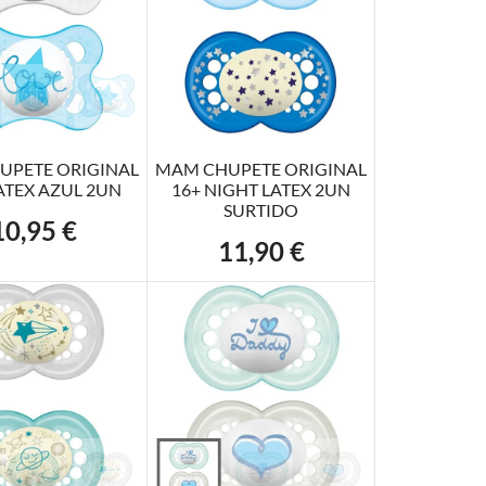
R AL CARRITO
AÑADIR AL CARRITO
UPETE ORIGINAL
MAM CHUPETE ORIGINAL
ATEX AZUL 2UN
16+ NIGHT LATEX 2UN
SURTIDO
10,95 €
recio
11,90 €
Precio
R AL CARRITO
AÑADIR AL CARRITO