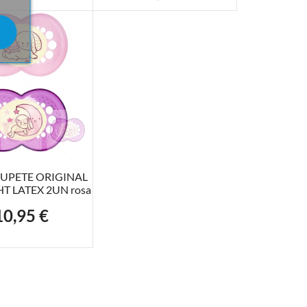
R AL CARRITO
UPETE ORIGINAL
T LATEX 2UN rosa
10,95 €
recio