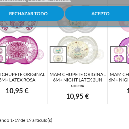
RECHAZAR TODO
ACEPTO
ÑADIR AL CARRITO
AÑADIR AL CARRITO
AÑADI
 CHUPETE ORIGINAL
MAM CHUPETE ORIGINAL
MAM CH
6M+ LATEX ROSA
6M+ NIGHT LATEX 2UN
6M+ NIGH
unisex
10,95 €
Precio
P
10,95 €
Precio
ndo 1-19 de 19 artículo(s)