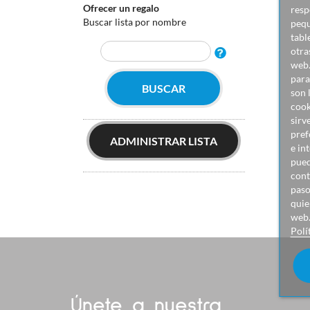
Ofrecer un regalo
resp
Buscar lista por nombre
pequ
tabl
otra
web.
para
BUSCAR
son 
cook
sirv
pref
ADMINISTRAR LISTA
e in
pued
cont
paso
quie
web
Polí
Únete a nuestra