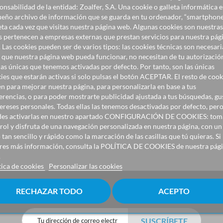
onsabilidad de la entidad: Zoalfer, S.A. Una cookie o galleta informática e
eño archivo de información que se guarda en tu ordenador, “smartphone
eta cada vez que visitas nuestra página web. Algunas cookies son nuestras
s pertenecen a empresas externas que prestan servicios para nuestra pág
 Las cookies pueden ser de varios tipos: las cookies técnicas son necesari
 que nuestra página web pueda funcionar, no necesitan de tu autorizació
las únicas que tenemos activadas por defecto. Por tanto, son las únicas
ies que estarán activas si solo pulsas el botón ACEPTAR. El resto de cook
en para mejorar nuestra página, para personalizarla en base a tus
erencias, o para poder mostrarte publicidad ajustada a tus búsquedas, gu
tereses personales. Todas ellas las tenemos desactivadas por defecto, per
es activarlas en nuestro apartado CONFIGURACIÓN DE COOKIES: toma
rol y disfruta de una navegación personalizada en nuestra página, con un
 tan sencillo y rápido como la marcación de las casillas que tú quieras. Si
res más información, consulta la POLÍTICA DE COOKIES de nuestra pág
.
tica de cookies
Personalizar las cookies
RECHAZAR TODO
ACEPTO