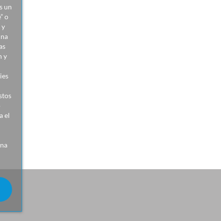
s un
” o
 y
ina
as
n y
ies
stos
o
 el
ina