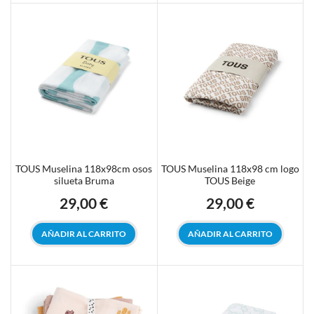
TOUS Muselina 118x98cm osos
TOUS Muselina 118x98 cm logo
silueta Bruma
TOUS Beige
29,00 €
29,00 €
Precio
Precio
AÑADIR AL CARRITO
AÑADIR AL CARRITO