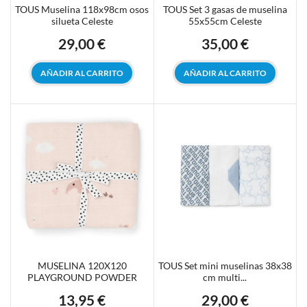
TOUS Muselina 118x98cm osos
TOUS Set 3 gasas de muselina
silueta Celeste
55x55cm Celeste
29,00 €
35,00 €
Precio
Precio
AÑADIR AL CARRITO
AÑADIR AL CARRITO
MUSELINA 120X120
TOUS Set mini muselinas 38x38
PLAYGROUND POWDER
cm multi...
13,95 €
29,00 €
Precio
Precio