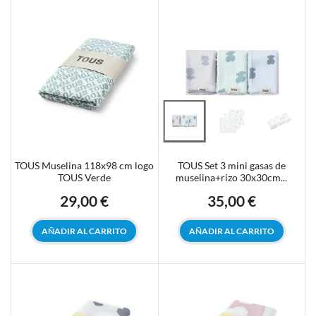
TOUS Muselina 118x98 cm logo
TOUS Set 3 mini gasas de
TOUS Verde
muselina+rizo 30x30cm...
29,00 €
35,00 €
Precio
Precio
AÑADIR AL CARRITO
AÑADIR AL CARRITO