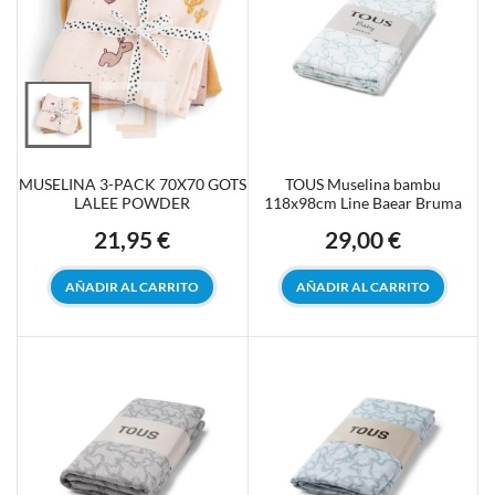
MUSELINA 3-PACK 70X70 GOTS
TOUS Muselina bambu
LALEE POWDER
118x98cm Line Baear Bruma
21,95 €
29,00 €
Precio
Precio
AÑADIR AL CARRITO
AÑADIR AL CARRITO