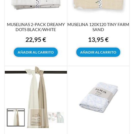
MUSELINAS 2-PACK DREAMY
MUSELINA 120X120 TINY FARM
DOTS BLACK/WHITE
SAND
22,95 €
13,95 €
Precio
Precio
AÑADIR AL CARRITO
AÑADIR AL CARRITO