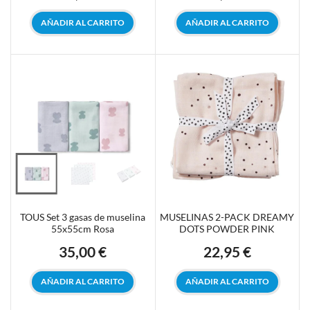
AÑADIR AL CARRITO
AÑADIR AL CARRITO
TOUS Set 3 gasas de muselina
MUSELINAS 2-PACK DREAMY
55x55cm Rosa
DOTS POWDER PINK
35,00 €
22,95 €
Precio
Precio
AÑADIR AL CARRITO
AÑADIR AL CARRITO