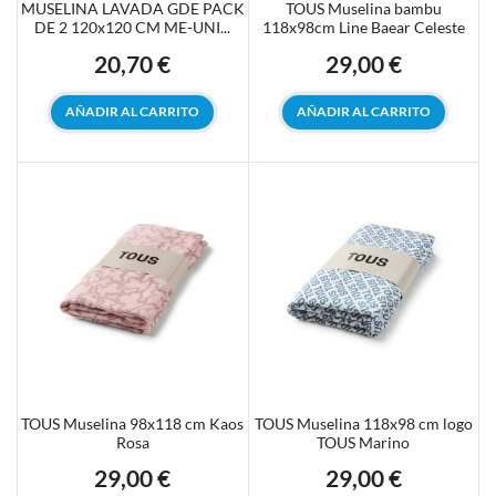
MUSELINA LAVADA GDE PACK
TOUS Muselina bambu
DE 2 120x120 CM ME-UNI...
118x98cm Line Baear Celeste
20,70 €
29,00 €
Precio
Precio
AÑADIR AL CARRITO
AÑADIR AL CARRITO
TOUS Muselina 98x118 cm Kaos
TOUS Muselina 118x98 cm logo
Rosa
TOUS Marino
29,00 €
29,00 €
Precio
Precio