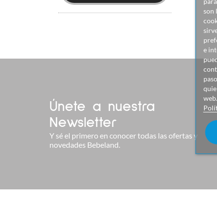
para
son 
cook
sirv
pref
e in
pued
cont
paso
quie
web
Únete a nuestra
Polí
Newsletter
Y sé el primero en conocer todas las ofertas y
novedades Bebeland.