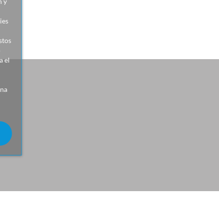
n y
ies
stos
o
 el
ina