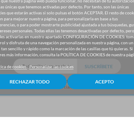
 que nuestra página web pueda funcionar, no necesitan de tu autorizació
las únicas que tenemos activadas por defecto. Por tanto, son las únicas
ies que estarán activas si solo pulsas el botón ACEPTAR. El resto de cook
en para mejorar nuestra página, para personalizarla en base a tus
erencias, o para poder mostrarte publicidad ajustada a tus búsquedas, gu
tereses personales. Todas ellas las tenemos desactivadas por defecto, per
es activarlas en nuestro apartado CONFIGURACIÓN DE COOKIES: toma
rol y disfruta de una navegación personalizada en nuestra página, con un
 tan sencillo y rápido como la marcación de las casillas que tú quieras. Si
res más información, consulta la POLÍTICA DE COOKIES de nuestra pág
.
tica de cookies
Personalizar las cookies
Consiento el uso de mis datos para recibir
RECHAZAR TODO
ACEPTO
comunicaciones comerciales de Bebeland