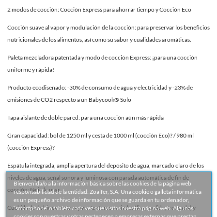
2 modos de cocción: Cocción Express para ahorrar tiempo y Cocción Eco
Cocción suave al vapor y modulación de la cocción: para preservar los beneficios
nutricionales de los alimentos, así como su sabor y cualidades aromáticas.
Paleta mezcladora patentada y modo de cocción Express: ¡para una cocción
uniforme y rápida!
Producto ecodiseñado: -30% de consumo de agua y electricidad y -23% de
emisiones de CO2 respecto a un Babycook® Solo
Tapa aislante de doble pared: para una cocción aún más rápida
Gran capacidad: bol de 1250 ml y cesta de 1000 ml (cocción Eco)? / 980 ml
(cocción Express)?
Espátula integrada, amplia apertura del depósito de agua, marcado claro de los
niveles de agua, señal sonora y luminosa con parada automática de fin de
Bienvenida/o a la información básica sobre las cookies de la página web
cocción: fácil de
usar
responsabilidad de la entidad: Zoalfer, S.A. Una cookie o galleta informática
es un pequeño archivo de información que se guarda en tu ordenador,
“smartphone” o tableta cada vez que visitas nuestra página web. Algunas
Cuchilla de doble curvatura para texturas variadas (lisa, molida, troceada) y
cookies son nuestras y otras pertenecen a empresas externas que prestan