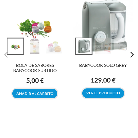
BOLA DE SABORES
BABYCOOK SOLO GREY
BABYCOOK SURTIDO
129,00 €
5,00 €
Precio
Precio
VER EL PRODUCTO
AÑADIR AL CARRITO