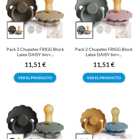
Pack 2 Chupetes FRIGG Block
Pack 2 Chupetes FRIGG Block
Latex DAISY 6m+...
Latex DAISY 6m+...
11,51 €
11,51 €
Precio
Precio
VER EL PRODUCTO
VER EL PRODUCTO