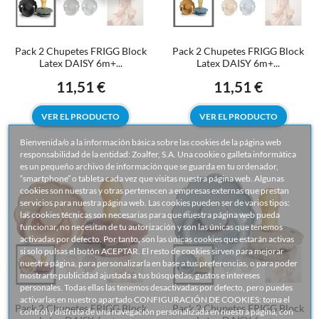
Pack 2 Chupetes FRIGG Block
Pack 2 Chupetes FRIGG Block
Latex DAISY 6m+...
Latex DAISY 6m+...
11,51 €
11,51 €
Precio
Precio
VER EL PRODUCTO
VER EL PRODUCTO
Bienvenida/o a la información básica sobre las cookies de la página web
responsabilidad de la entidad: Zoalfer, S.A. Una cookie o galleta informática
es un pequeño archivo de información que se guarda en tu ordenador,
“smartphone” o tableta cada vez que visitas nuestra página web. Algunas
cookies son nuestras y otras pertenecen a empresas externas que prestan
servicios para nuestra página web. Las cookies pueden ser de varios tipos:
las cookies técnicas son necesarias para que nuestra página web pueda
funcionar, no necesitan de tu autorización y son las únicas que tenemos
activadas por defecto. Por tanto, son las únicas cookies que estarán activas
si solo pulsas el botón ACEPTAR. El resto de cookies sirven para mejorar
nuestra página, para personalizarla en base a tus preferencias, o para poder
mostrarte publicidad ajustada a tus búsquedas, gustos e intereses
personales. Todas ellas las tenemos desactivadas por defecto, pero puedes
activarlas en nuestro apartado CONFIGURACIÓN DE COOKIES: toma el
Pack 2 Chupetes FRIGG Block
Pack 2 Chupetes FRIGG Block
control y disfruta de una navegación personalizada en nuestra página, con