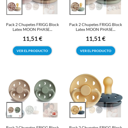
Pack 2 Chupetes FRIGG Block
Pack 2 Chupetes FRIGG Block
Latex MOON PHASE...
Latex MOON PHASE...
11,51 €
11,51 €
Precio
Precio
VER EL PRODUCTO
VER EL PRODUCTO
Pack 2 Chupetes FRIGG Block
Pack 2 Chupetes FRIGG Block