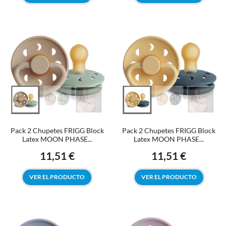
Pack 2 Chupetes FRIGG Block
Pack 2 Chupetes FRIGG Block
Latex MOON PHASE...
Latex MOON PHASE...
11,51 €
11,51 €
Precio
Precio
VER EL PRODUCTO
VER EL PRODUCTO