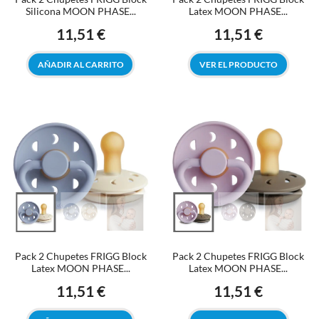
Silicona MOON PHASE...
Latex MOON PHASE...
11,51 €
11,51 €
Precio
Precio
AÑADIR AL CARRITO
VER EL PRODUCTO
Pack 2 Chupetes FRIGG Block
Pack 2 Chupetes FRIGG Block
Latex MOON PHASE...
Latex MOON PHASE...
11,51 €
11,51 €
Precio
Precio