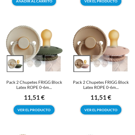
AÑADIR AL CARRITO
VER EL PRODUCTO
Pack 2 Chupetes FRIGG Block
Pack 2 Chupetes FRIGG Block
Latex ROPE 0-6m...
Latex ROPE 0-6m...
11,51 €
11,51 €
Precio
Precio
VER EL PRODUCTO
VER EL PRODUCTO