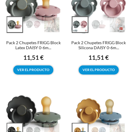
Pack 2 Chupetes FRIGG Block
Pack 2 Chupetes FRIGG Block
Latex DAISY 0-6m...
Silicona DAISY 0-6m...
11,51 €
11,51 €
Precio
Precio
VER EL PRODUCTO
VER EL PRODUCTO