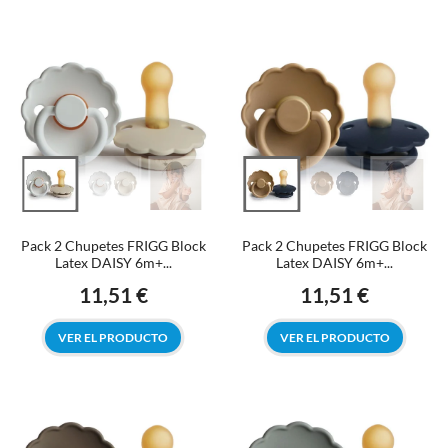
Pack 2 Chupetes FRIGG Block
Pack 2 Chupetes FRIGG Block
Latex DAISY 6m+...
Latex DAISY 6m+...
11,51 €
11,51 €
Precio
Precio
VER EL PRODUCTO
VER EL PRODUCTO