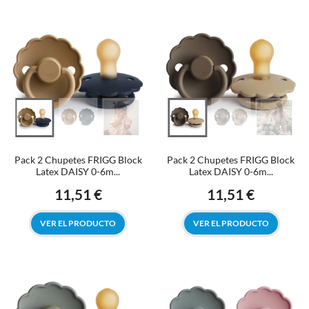
Pack 2 Chupetes FRIGG Block
Pack 2 Chupetes FRIGG Block
Latex DAISY 0-6m...
Latex DAISY 0-6m...
11,51 €
11,51 €
Precio
Precio
VER EL PRODUCTO
VER EL PRODUCTO