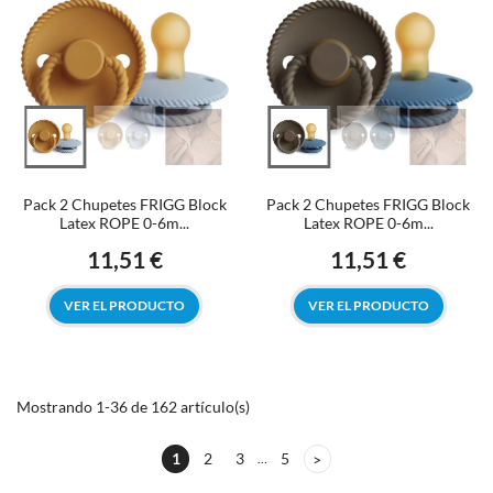
Pack 2 Chupetes FRIGG Block
Pack 2 Chupetes FRIGG Block
Latex ROPE 0-6m...
Latex ROPE 0-6m...
11,51 €
11,51 €
Precio
Precio
VER EL PRODUCTO
VER EL PRODUCTO
Mostrando 1-36 de 162 artículo(s)
1
2
3
5
…