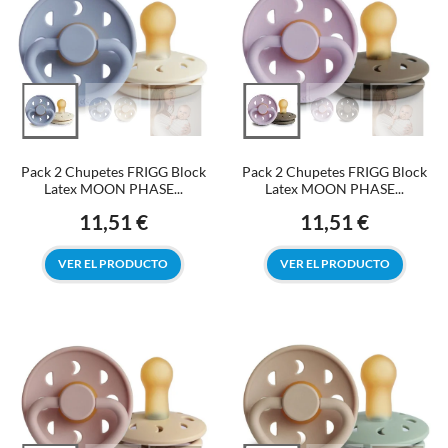
Pack 2 Chupetes FRIGG Block
Pack 2 Chupetes FRIGG Block
Latex MOON PHASE...
Latex MOON PHASE...
11,51 €
11,51 €
Precio
Precio
VER EL PRODUCTO
VER EL PRODUCTO