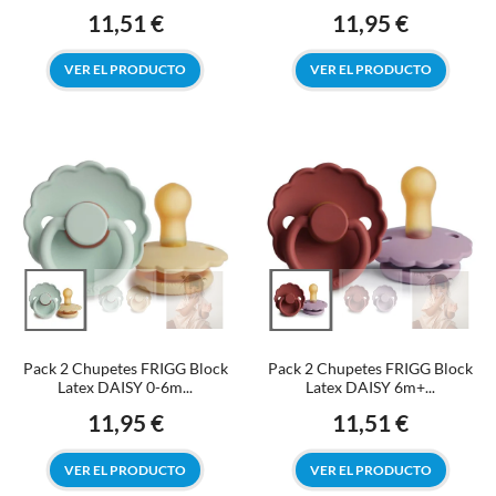
11,51 €
11,95 €
Precio
Precio
VER EL PRODUCTO
VER EL PRODUCTO
Pack 2 Chupetes FRIGG Block
Pack 2 Chupetes FRIGG Block
Latex DAISY 0-6m...
Latex DAISY 6m+...
11,95 €
11,51 €
Precio
Precio
VER EL PRODUCTO
VER EL PRODUCTO