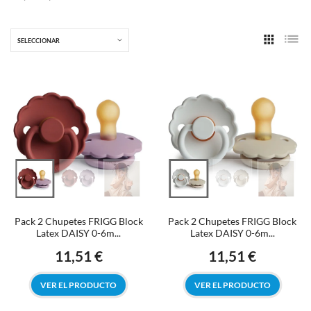
SELECCIONAR
Pack 2 Chupetes FRIGG Block
Pack 2 Chupetes FRIGG Block
Latex DAISY 0-6m...
Latex DAISY 0-6m...
11,51 €
11,51 €
Precio
Precio
VER EL PRODUCTO
VER EL PRODUCTO