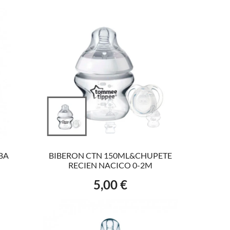
VER EL PRODUCTO
BA
BIBERON CTN 150ML&CHUPETE
RECIEN NACICO 0-2M
5,00 €
Precio