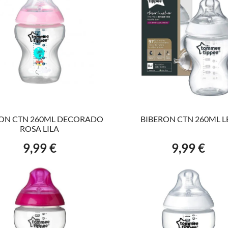
AÑADIR AL CARRITO
AÑADIR AL CARRITO
RON CTN 260ML DECORADO
BIBERON CTN 260ML L
ROSA LILA
9,99 €
9,99 €
Precio
Precio