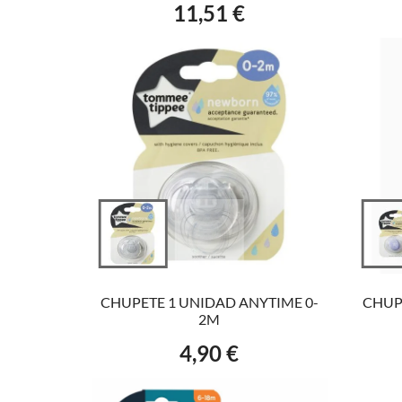
11,51 €
Precio
VER EL PRODUCTO
CHUPETE 1 UNIDAD ANYTIME 0-
CHUP
2M
4,90 €
Precio