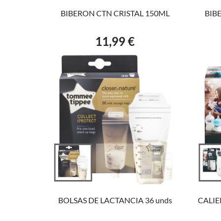
BIBERON CTN CRISTAL 150ML
BIB
11,99 €
Precio
AÑADIR AL CARRITO
BOLSAS DE LACTANCIA 36 unds
CALIE