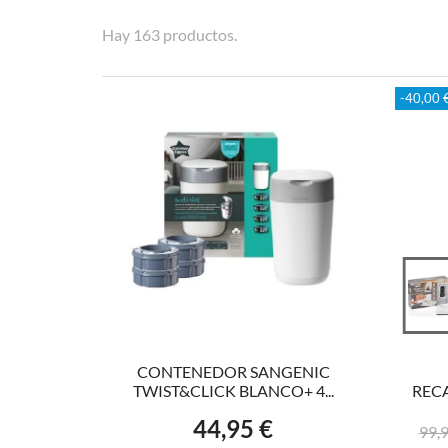
Hay 163 productos.
-40,00 
AÑADIR AL CARRITO
CONTENEDOR SANGENIC
TWIST&CLICK BLANCO+ 4...
REC
44,95 €
Precio
Prec
99,9