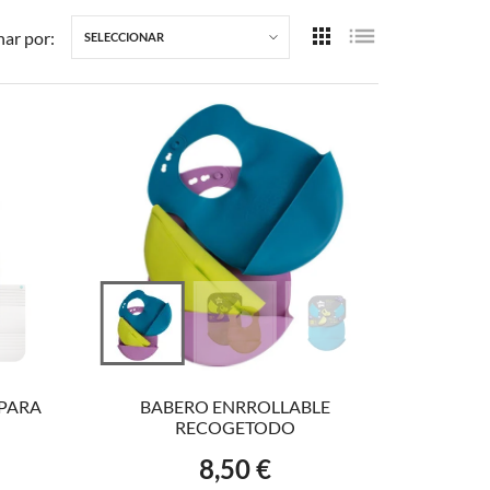
ar por:
SELECCIONAR
AÑADIR AL CARRITO
PARA
BABERO ENRROLLABLE
RECOGETODO
8,50 €
Precio