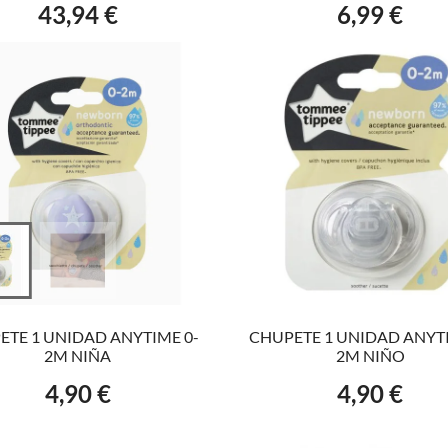
43,94 €
6,99 €
Precio
Precio
VER EL PRODUCTO
VER EL PRODUCTO
ETE 1 UNIDAD ANYTIME 0-
CHUPETE 1 UNIDAD ANYTI
2M NIÑA
2M NIÑO
4,90 €
4,90 €
Precio
Precio