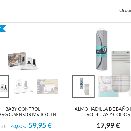
Orden
€
VER EL PRODUCTO
AÑADIR AL CARRITO
BABY CONTROL
ALMOHADILLA DE BAÑO 
ARG.C/SENSOR MVTO CTN
RODILLAS Y CODOS
59,95 €
17,99 €
io base
Precio
Precio
5 €
-40,00 €