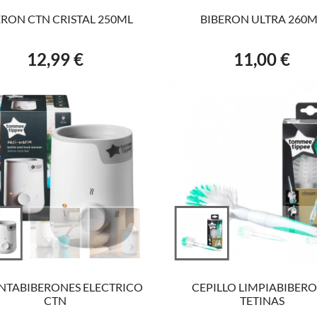
ERON CTN CRISTAL 250ML
BIBERON ULTRA 260
12,99 €
11,00 €
Precio
Precio
VER EL PRODUCTO
VER EL PRODUCTO
NTABIBERONES ELECTRICO
CEPILLO LIMPIABIBERO
CTN
TETINAS