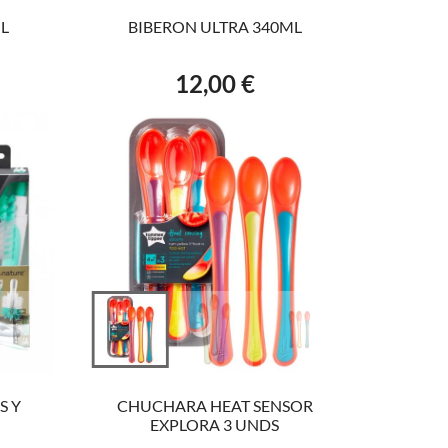
ML
BIBERON ULTRA 340ML
12,00 €
Precio
AÑADIR AL CARRITO
S Y
CHUCHARA HEAT SENSOR
EXPLORA 3 UNDS