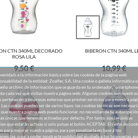
VER EL PRODUCTO
VER EL PRODUCTO
RON CTN 340ML DECORADO
BIBERON CTN 340ML L
ROSA LILA
9,50 €
10,99 €
Precio
Precio
venida/o a la información básica sobre las cookies de la página web
onsabilidad de la entidad: Zoalfer, S.A. Una cookie o galleta informática e
eño archivo de información que se guarda en tu ordenador, “smartphone
eta cada vez que visitas nuestra página web. Algunas cookies son nuestras
s pertenecen a empresas externas que prestan servicios para nuestra pág
 Las cookies pueden ser de varios tipos: las cookies técnicas son necesari
 que nuestra página web pueda funcionar, no necesitan de tu autorizació
las únicas que tenemos activadas por defecto. Por tanto, son las únicas
ies que estarán activas si solo pulsas el botón ACEPTAR. El resto de cook
en para mejorar nuestra página, para personalizarla en base a tus
erencias, o para poder mostrarte publicidad ajustada a tus búsquedas, gu