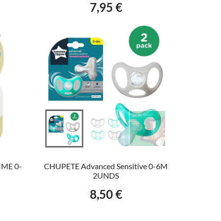
7,95 €
Precio
VER EL PRODUCTO
ME 0-
CHUPETE Advanced Sensitive 0-6M
2UNDS
8,50 €
Precio