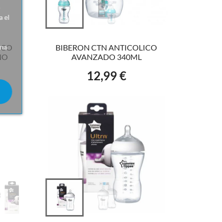
VER EL PRODUCTO
o
 el
ina
ICO
BIBERON CTN ANTICOLICO
ÑO
AVANZADO 340ML
12,99 €
Precio
VER EL PRODUCTO