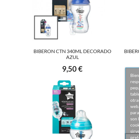
VER EL PRODUCTO
BIBERON CTN 340ML DECORADO
BIBE
AZUL
9,50 €
Precio
Bien
resp
pequ
tabl
otra
web.
para
son 
cook
sirv
pref