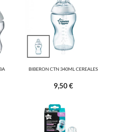
VER EL PRODUCTO
BA
BIBERON CTN 340ML CEREALES
9,50 €
Precio