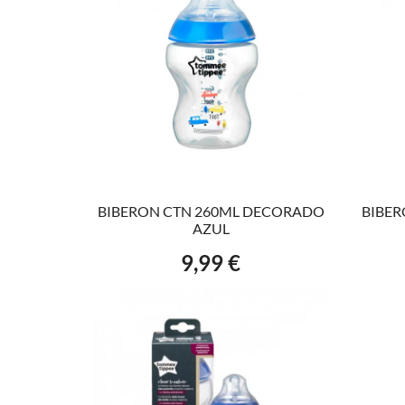
VER EL PRODUCTO
BIBERON CTN 260ML DECORADO
BIBE
AZUL
9,99 €
Precio