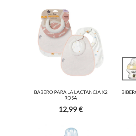
AÑADIR AL CARRITO
BABERO PARA LA LACTANCIA X2
BIBE
ROSA
12,99 €
Precio