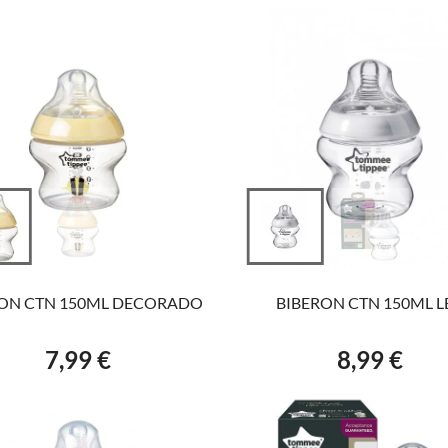
VER EL PRODUCTO
AÑADIR AL CARRITO
RON CTN 150ML DECORADO
BIBERON CTN 150ML L
7,99 €
8,99 €
Precio
Precio